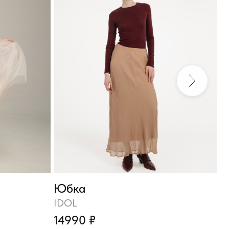
Юбка
Ю
IDOL
G
14990 ₽
1